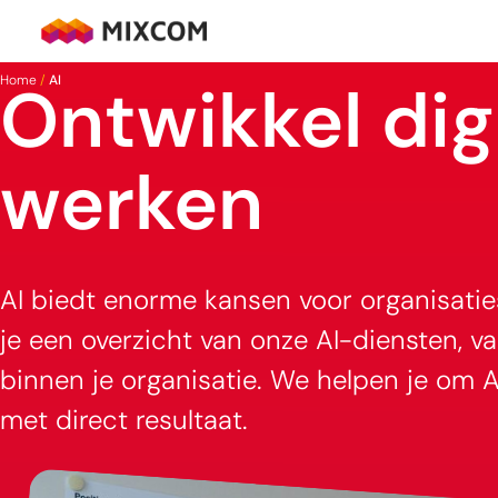
Ga
naar
MixCom
de
Home
/
AI
Ontwikkel dig
inhoud
werken
AI biedt enorme kansen voor organisaties
je een overzicht van onze AI-diensten, v
binnen je organisatie. We helpen je om AI
met direct resultaat.