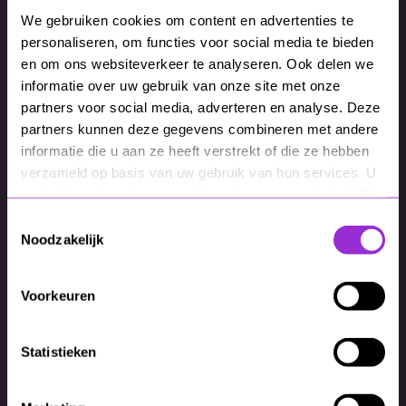
We gebruiken cookies om content en advertenties te
Een goede digitale oplossing vraagt
personaliseren, om functies voor social media te bieden
om aandacht, ook na livegang. Met
en om ons websiteverkeer te analyseren. Ook delen we
support en onderhoud zorgen we dat
informatie over uw gebruik van onze site met onze
partners voor social media, adverteren en analyse. Deze
je website, platform of
partners kunnen deze gegevens combineren met andere
maatwerkoplossing veilig, stabiel en
informatie die u aan ze heeft verstrekt of die ze hebben
up-to-date blijft. Zo kun jij vooruit
verzameld op basis van uw gebruik van hun services. U
blijven kijken, terwijl wij zorgen dat de
gaat akkoord met onze cookies als u onze website blijft
techniek blijft werken zoals het hoort.
gebruiken.
Toestemmingsselectie
Noodzakelijk
Voorkeuren
Statistieken