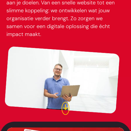
aan je doelen. Van een snelle website tot een
slimme koppeling: we ontwikkelen wat jouw
organisatie verder brengt. Zo zorgen we
samen voor een digitale oplossing die écht
impact maakt.