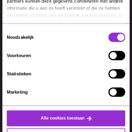
partners kunnen deze gegevens combineren met andere
informatie die u aan ze heeft verstrekt of die ze hebben
E-mailadres
*
verzameld op basis van uw gebruik van hun services. U
gaat akkoord met onze cookies als u onze website blijft
gebruiken.
Toestemmingsselectie
Noodzakelijk
Meld je aan
Voorkeuren
Statistieken
Marketing
Alle cookies toestaan