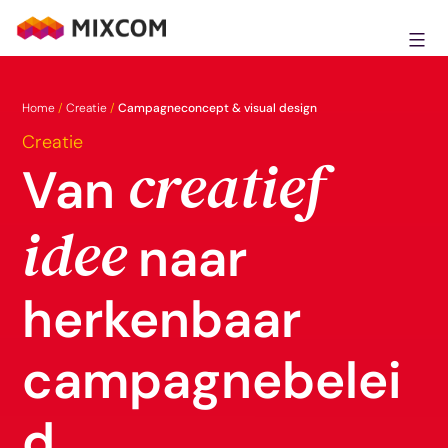
Ga
naar
MixCom
de
inhoud
Home
/
Creatie
/
Campagneconcept & visual design
Creatie
creatief
Van
idee
naar
herkenbaar
campagnebelei
d