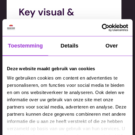
Key visual &
campagnebeeld
Het centrale visuele beeld dat de
Toestemming
Details
Over
campagne herkenbaar maakt en als
basis dient voor alle uitingen.
Deze website maakt gebruik van cookies
We gebruiken cookies om content en advertenties te
personaliseren, om functies voor social media te bieden
Doorvertaling naar
en om ons websiteverkeer te analyseren. Ook delen we
informatie over uw gebruik van onze site met onze
campagne creatie
partners voor social media, adverteren en analyse. Deze
partners kunnen deze gegevens combineren met andere
Uitwerking van het concept naar
informatie die u aan ze heeft verstrekt of die ze hebben
verzameld op basis van uw gebruik van hun services. U
concrete communicatiemiddelen