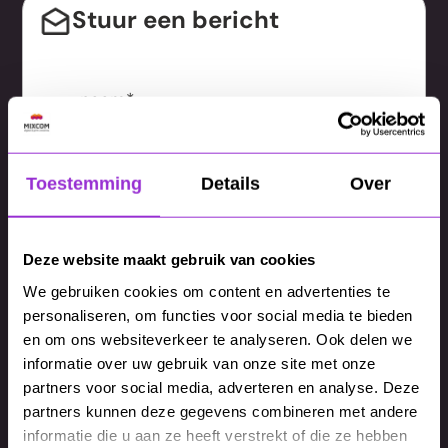
Stuur een bericht
n
a
a
e
m
-
Toestemming
Details
Over
*
m
(
b
a
V
e
Deze website maakt gebruik van cookies
i
e
r
l
We gebruiken cookies om content en advertenties te
r
i
Om te verzenden hebben we je akkoord nodig
personaliseren, om functies voor social media te bieden
a
e
c
en om ons websiteverkeer te analyseren. Ook delen we
met ons privacybeleid.
d
i
h
informatie over uw gebruik van onze site met onze
r
Ik ga akkoord met het privacybeleid.
s
t
partners voor social media, adverteren en analyse. Deze
e
partners kunnen deze gegevens combineren met andere
t
*
Ja, ik wil mij inschrijven voor de
s
informatie die u aan ze heeft verstrekt of die ze hebben
)
(