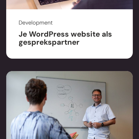
nieuwsbrief.
Development
Je WordPress website als
gesprekspartner
Direct contact
+31 (0)38 - 303 10 50
kennismaken@mixcom.nl
Bezoek ons
Branderweg 5a
8042 PD Zwolle
Volg ons