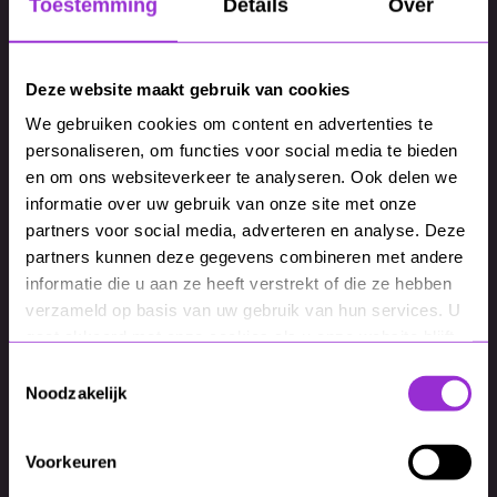
Toestemming
Details
Over
Deze website maakt gebruik van cookies
We gebruiken cookies om content en advertenties te
Creatie
personaliseren, om functies voor social media te bieden
Creatie AI-visuals: van
en om ons websiteverkeer te analyseren. Ook delen we
gissen naar regisseren
informatie over uw gebruik van onze site met onze
partners voor social media, adverteren en analyse. Deze
partners kunnen deze gegevens combineren met andere
informatie die u aan ze heeft verstrekt of die ze hebben
verzameld op basis van uw gebruik van hun services. U
gaat akkoord met onze cookies als u onze website blijft
gebruiken.
Toestemmingsselectie
Noodzakelijk
Voorkeuren