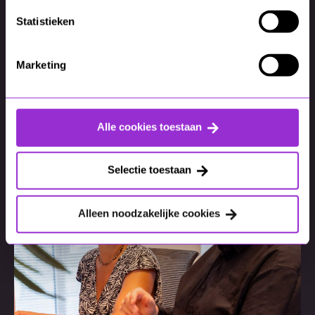
Statistieken
Marketing
AI
De ratrace tussen de
techgiganten: inzet op AI-
agents
Alle cookies toestaan
Selectie toestaan
Alleen noodzakelijke cookies