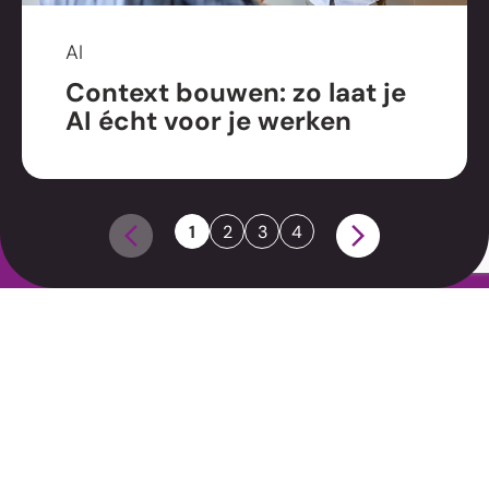
AI
Aanmelden nieuwsbrief
Context bouwen: zo laat je
AI écht voor je werken
©2026 MixCom B.V
Leveringsvoorwaarden
Disclaimer
1
2
3
4
Privacybeleid