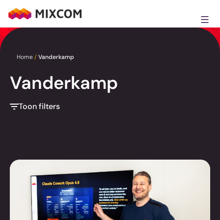
Ga
naar
MixCom
de
inhoud
Home
/
Vanderkamp
Vanderkamp
Toon filters
Toon alle
AI
Development
Creatie
Marketing
Strategie