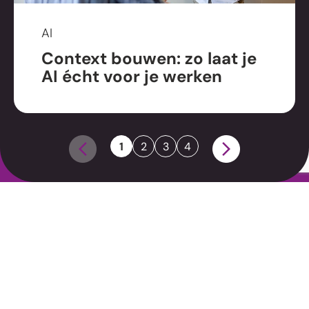
AI
Aanmelden nieuwsbrief
Context bouwen: zo laat je
AI écht voor je werken
©2026 MixCom B.V
Leveringsvoorwaarden
Disclaimer
1
2
3
4
Privacybeleid