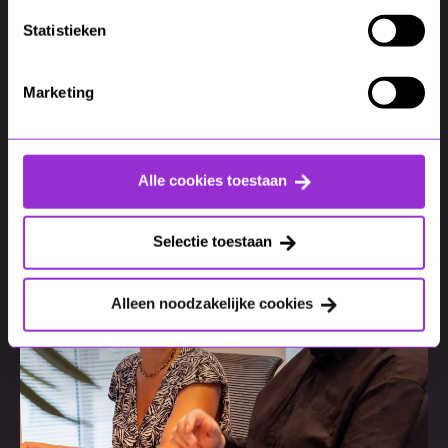
Statistieken
Marketing
AI
De ratrace tussen de
techgiganten: inzet op AI-
agents
Alle cookies toestaan
Selectie toestaan
Alleen noodzakelijke cookies