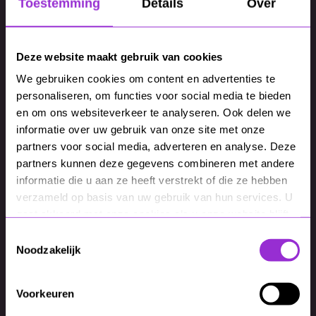
Toestemming
Details
Over
Deze website maakt gebruik van cookies
We gebruiken cookies om content en advertenties te
Creatie
personaliseren, om functies voor social media te bieden
Creatie AI-visuals: van
en om ons websiteverkeer te analyseren. Ook delen we
gissen naar regisseren
informatie over uw gebruik van onze site met onze
partners voor social media, adverteren en analyse. Deze
partners kunnen deze gegevens combineren met andere
informatie die u aan ze heeft verstrekt of die ze hebben
verzameld op basis van uw gebruik van hun services. U
gaat akkoord met onze cookies als u onze website blijft
gebruiken.
Toestemmingsselectie
Noodzakelijk
Voorkeuren