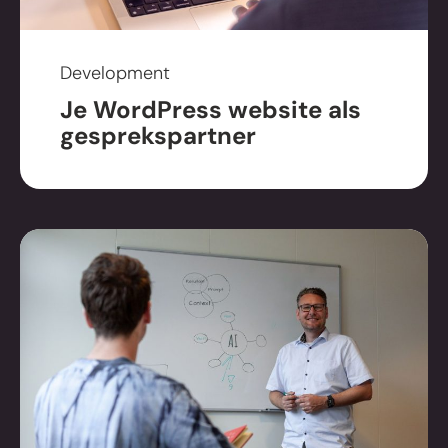
nieuwsbrief.
Development
Je WordPress website als
gesprekspartner
Direct contact
+31 (0)38 - 303 10 50
kennismaken@mixcom.nl
Bezoek ons
Branderweg 5a
8042 PD Zwolle
Volg ons