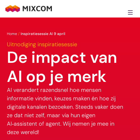
Ga
naar
MixCom
de
inhoud
Home
/
Inspiratiesessie AI 9 april
Uitnodiging inspiratiesessie
De impact van
AI op je merk
AI verandert razendsnel hoe mensen
informatie vinden, keuzes maken én hoe zij
digitale kanalen bezoeken. Steeds vaker doen
ze dat niet zelf, maar via hun eigen
AI‑assistent of agent. Wij nemen je mee in
deze wereld!