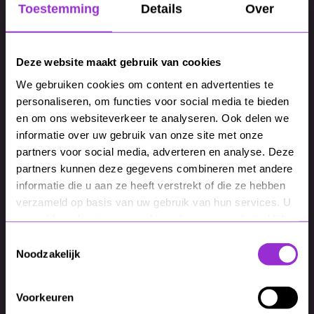
Toestemming
Details
Over
Inspirerende demo’s AI:
We tonen de meest
Deze website maakt gebruik van cookies
recente ontwikkelingen en mogelijkheden van AI.
We gebruiken cookies om content en advertenties te
De
website van de toekomst:
Hoe AI het
personaliseren, om functies voor social media te bieden
beheren en bezoeken van je website
en om ons websiteverkeer te analyseren. Ook delen we
revolutionair veranderd.
informatie over uw gebruik van onze site met onze
De impact van AI-agents
op merk- en
partners voor social media, adverteren en analyse. Deze
partners kunnen deze gegevens combineren met andere
marketingstrategie en uitvoering.
informatie die u aan ze heeft verstrekt of die ze hebben
verzameld op basis van uw gebruik van hun services. U
gaat akkoord met onze cookies als u onze website blijft
gebruiken.
Toestemmingsselectie
Noodzakelijk
Wat neem je mee naar huis?
Voorkeuren