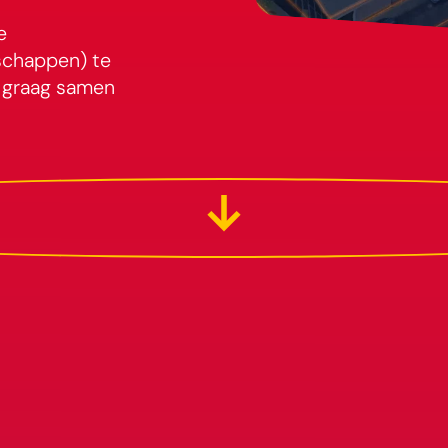
e
schappen) te
e graag samen