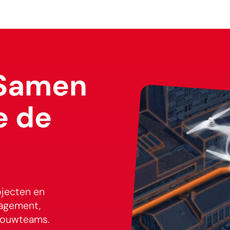
Samen
e de
ojecten en
nagement,
 bouwteams.