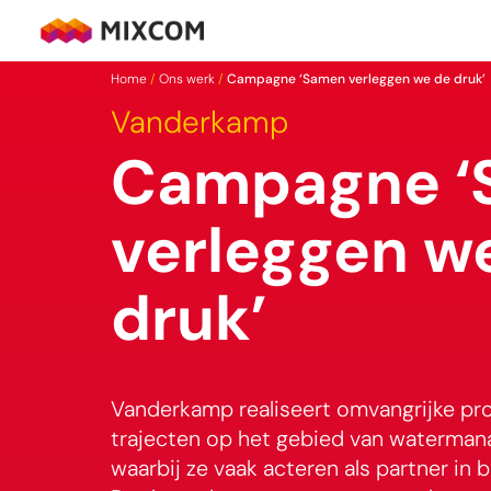
Ga
naar
MixCom
de
Home
/
Ons werk
/
Campagne ‘Samen verleggen we de druk’
inhoud
Vanderkamp
Campagne ‘
verleggen w
druk’
Vanderkamp realiseert omvangrijke pr
trajecten op het gebied van waterma
waarbij ze vaak acteren als partner in