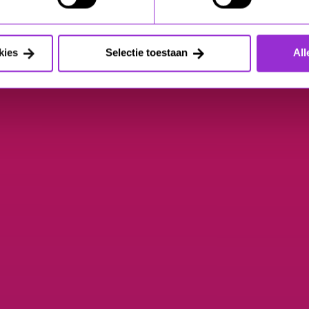
kies
Selectie toestaan
All