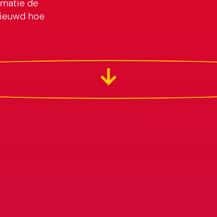
imatie de
enieuwd hoe