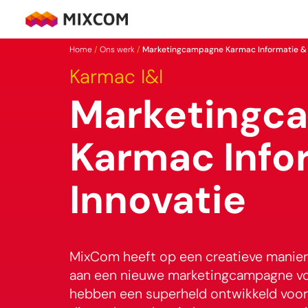
Ga
naar
MixCom
de
Home
/
Ons werk
/
Marketingcampagne Karmac Informatie & 
inhoud
Karmac I&I
Marketingc
Karmac Info
Innovatie
MixCom heeft op een creatieve manier 
aan een nieuwe marketingcampagne vo
hebben een superheld ontwikkeld voo