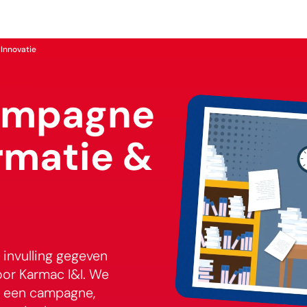
Innovatie
ampagne
rmatie &
invulling gegeven
or Karmac I&I. We
r een campagne,