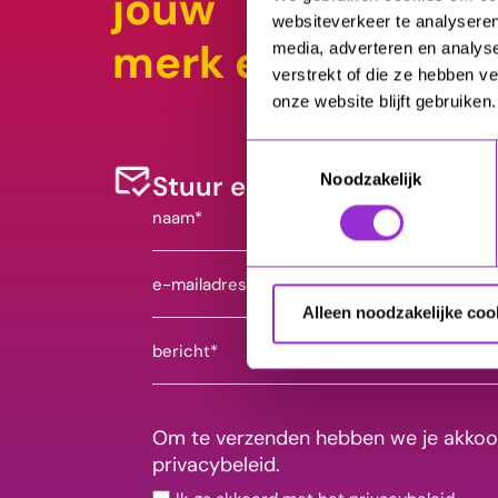
jouw
websiteverkeer te analyseren
merk en doelstell
media, adverteren en analys
verstrekt of die ze hebben v
onze website blijft gebruiken.
Toestemmingsselectie
Stuur een bericht
Noodzakelijk
naam*
(Vereist)
e-
mailadres*
Alleen noodzakelijke coo
(Vereist)
bericht*
(Vereist)
Om te verzenden hebben we je akkoo
privacybeleid.