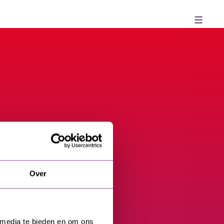
Over
 media te bieden en om ons