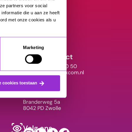
ze partners voor social
nformatie die u aan ze heeft
oord met onze cookies als u
Marketing
Direct contact
+31 (0)38 - 303 10 50
kennismaken@mixcom.nl
e cookies toestaan
Bezoek ons
Branderweg 5a
8042 PD Zwolle
Volg ons