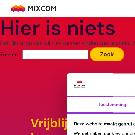
Ga
naar
MixCom
Hier is niets
de
inhoud
Het lijkt erop dat wij niet kunnen vinden wat je zoekt.
Zoeken…
Toestemming
Vrijblijvend sparr
Deze website maakt gebruik
We gebruiken cookies om cont