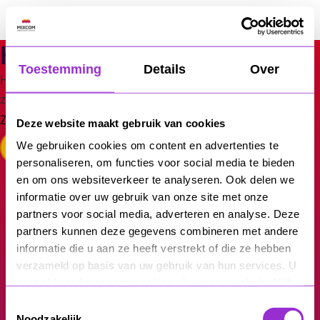
Ga
naar
MixCom
de
Hier is niets
inhoud
Toestemming
Details
Over
Het lijkt erop dat wij niet kunnen vinden wat je
zoekt. Wellicht dat de zoekfunctie kan helpen.
Zoeken…
Deze website maakt gebruik van cookies
We gebruiken cookies om content en advertenties te
personaliseren, om functies voor social media te bieden
en om ons websiteverkeer te analyseren. Ook delen we
informatie over uw gebruik van onze site met onze
partners voor social media, adverteren en analyse. Deze
partners kunnen deze gegevens combineren met andere
Vrijblijvend
informatie die u aan ze heeft verstrekt of die ze hebben
verzameld op basis van uw gebruik van hun services. U
sparren over jouw
gaat akkoord met onze cookies als u onze website blijft
gebruiken.
Toestemmingsselectie
Noodzakelijk