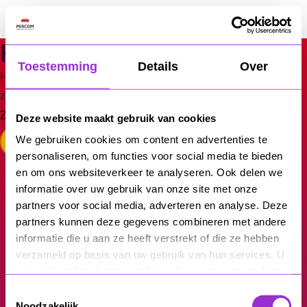
Ga
naar
MixCom
de
Hier is niets
inhoud
Toestemming
Details
Over
Het lijkt erop dat wij niet kunnen vinden wat je
zoekt. Wellicht dat de zoekfunctie kan helpen.
Zoeken…
Deze website maakt gebruik van cookies
We gebruiken cookies om content en advertenties te
personaliseren, om functies voor social media te bieden
en om ons websiteverkeer te analyseren. Ook delen we
informatie over uw gebruik van onze site met onze
partners voor social media, adverteren en analyse. Deze
partners kunnen deze gegevens combineren met andere
Vrijblijvend
informatie die u aan ze heeft verstrekt of die ze hebben
verzameld op basis van uw gebruik van hun services. U
sparren over jouw
gaat akkoord met onze cookies als u onze website blijft
gebruiken.
Toestemmingsselectie
Noodzakelijk