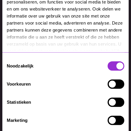
personaliseren, om functies voor social media te bieden
en om ons websiteverkeer te analyseren. Ook delen we
Contact
informatie over uw gebruik van onze site met onze
Bel: 038 303 1050
partners voor social media, adverteren en analyse. Deze
partners kunnen deze gegevens combineren met andere
E-Mail: marcel.medema@mixcom.nl
informatie die u aan ze heeft verstrekt of die ze hebben
verzameld op basis van uw gebruik van hun services. U
gaat akkoord met onze cookies als u onze website blijft
gebruiken.
Toestemmingsselectie
Noodzakelijk
Voorkeuren
Statistieken
Marketing