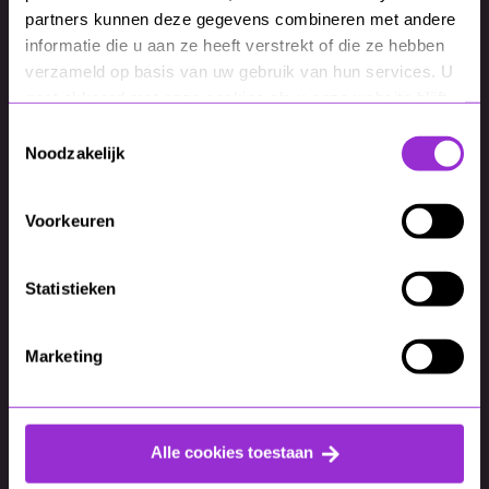
partners kunnen deze gegevens combineren met andere
Facebook advertenties hebben gemiddeld
informatie die u aan ze heeft verstrekt of die ze hebben
een
25%
hogere klikintentie dan
verzameld op basis van uw gebruik van hun services. U
gaat akkoord met onze cookies als u onze website blijft
afbeeldingsadvertenties;
gebruiken.
Gemiddeld genereert retargeting
10 meer
Toestemmingsselectie
Noodzakelijk
kliks
dan gewone displayadvertenties en
verhoogt de conversieratio met
70%
;
Het gemiddelde engagementpercentage voor
Voorkeuren
advertenties op Instagram is ongeveer
0,9%
.
Statistieken
Marketing
Waarom MixCom
Alle cookies toestaan