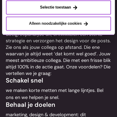
Selectie toestaan
Bij MixCom helpen onze social advertising
specialisten jou om efficiënt en effectief je
doelen te behalen. Wil jij social advertising
Alleen noodzakelijke cookies
uitbesteden, dan voeren we een
doelgroepanalyse uit, ontwikkelen een sterke
strategie en verzorgen het design voor de posts.
Zie ons als jouw collega op afstand. Die ene
waarvan je altijd weet ‘dat komt wel goed’. Jouw
meest ambitieuze collega. Die met een frisse blik
altijd 100% in de actie gaat. Onze voordelen? Die
vertellen we je graag:
Schakel snel
we maken korte metten met lange lijntjes. Bel
ons en we helpen je snel.
Behaal je doelen
marketing, design & development: dit