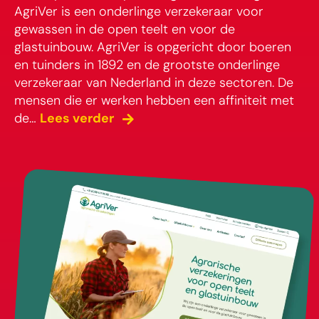
AgriVer is een onderlinge verzekeraar voor
gewassen in de open teelt en voor de
glastuinbouw. AgriVer is opgericht door boeren
en tuinders in 1892 en de grootste onderlinge
verzekeraar van Nederland in deze sectoren. De
mensen die er werken hebben een affiniteit met
Een
de…
Lees verder
compleet
nieuwe
huisstijl
en
website
voor
AgriVer