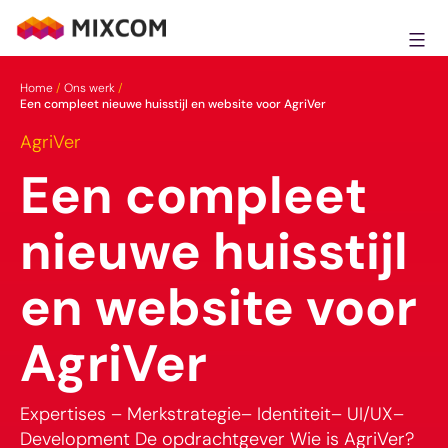
Ga
naar
MixCom
de
Home
/
Ons werk
/
inhoud
Een compleet nieuwe huisstijl en website voor AgriVer
AgriVer
Een compleet
nieuwe huisstijl
en website voor
AgriVer
Expertises – Merkstrategie– Identiteit– UI/UX–
Development De opdrachtgever Wie is AgriVer?