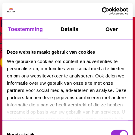
Ga
naar
MixCom
de
Hier is niets
inhoud
Toestemming
Details
Over
Het lijkt erop dat wij niet kunnen vinden wat je
zoekt. Wellicht dat de zoekfunctie kan helpen.
Zoeken…
Deze website maakt gebruik van cookies
We gebruiken cookies om content en advertenties te
personaliseren, om functies voor social media te bieden
en om ons websiteverkeer te analyseren. Ook delen we
informatie over uw gebruik van onze site met onze
partners voor social media, adverteren en analyse. Deze
partners kunnen deze gegevens combineren met andere
Vrijblijvend
informatie die u aan ze heeft verstrekt of die ze hebben
verzameld op basis van uw gebruik van hun services. U
sparren over jouw
gaat akkoord met onze cookies als u onze website blijft
gebruiken.
Toestemmingsselectie
Noodzakelijk