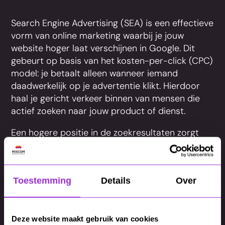
Search Engine Advertising (SEA) is een effectieve
vorm van online marketing waarbij je jouw
website hoger laat verschijnen in Google. Dit
gebeurt op basis van het kosten-per-click (CPC)
model: je betaalt alleen wanneer iemand
daadwerkelijk op je advertentie klikt. Hierdoor
haal je gericht verkeer binnen van mensen die
actief zoeken naar jouw product of dienst.
Een hogere positie in de zoekresultaten zorgt
ervoor dat jouw website sneller wordt gevonden
dan die van concurrenten. Dit leidt tot meer
websitebezoekers, een grotere
Toestemming
Details
Over
naamsbekendheid en uiteindelijk meer
conversies of verkopen.
Deze website maakt gebruik van cookies