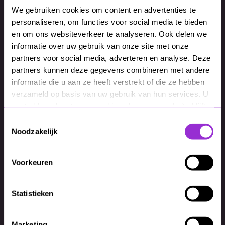
We gebruiken cookies om content en advertenties te
personaliseren, om functies voor social media te bieden
en om ons websiteverkeer te analyseren. Ook delen we
informatie over uw gebruik van onze site met onze
partners voor social media, adverteren en analyse. Deze
Waarom MixCom
partners kunnen deze gegevens combineren met andere
informatie die u aan ze heeft verstrekt of die ze hebben
verzameld op basis van uw gebruik van hun services. U
SEA-marketing vereist specifieke kennis en
gaat akkoord met onze cookies als u onze website blijft
ervaring. Wij beschikken over de juiste expertise
gebruiken.
Toestemmingsselectie
en ervaring om jouw SEA-campagnes in te
Noodzakelijk
richten, te beheren en te
optimaliseren. Daarnaast beschikken wij over de
juiste tools en technologieën die nodig zijn voor
Voorkeuren
het maandelijks bijsturen van SEA-campagnes.
We kunnen jouw campagnes op een
Statistieken
professionele manier ontwerpen en uitvoeren
zodat je meer rendement kan behalen. Zie ons
als jouw collega op afstand.
Marketing