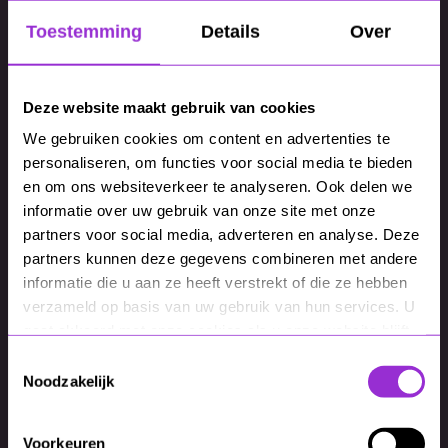
bezoekers. De data bepaalt welke versie wint.
Landingspagina-optimalisatie
Toestemming
Details
Over
Een landingspagina heeft één doel: de bezoeker
overtuigen om actie te ondernemen. Wij
Deze website maakt gebruik van cookies
analyseren en optimaliseren elk element dat
We gebruiken cookies om content en advertenties te
bijdraagt aan het overtuigen van de gebruiker.
personaliseren, om functies voor social media te bieden
Van de opbouw van de pagina tot de call-to-
en om ons websiteverkeer te analyseren. Ook delen we
action.
informatie over uw gebruik van onze site met onze
Copywriting
partners voor social media, adverteren en analyse. Deze
De juiste tekst op je website neemt twijfels weg
partners kunnen deze gegevens combineren met andere
en zet aan tot actie. Wij schrijven en
informatie die u aan ze heeft verstrekt of die ze hebben
optimaliseren webteksten die aansluiten bij jouw
verzameld op basis van uw gebruik van hun services. U
gaat akkoord met onze cookies als u onze website blijft
bezoeker. Met de juiste toon, de juiste
gebruiken.
argumenten en een heldere boodschap die
Toestemmingsselectie
Noodzakelijk
converteert.
CRO voor AI, SEO en
contentstructuur
Voorkeuren