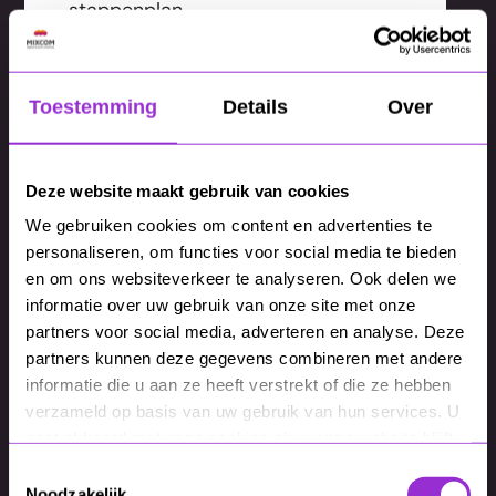
stappenplan.
Daarnaast zijn downloads
waardevol voor leadgeneratie. Je
geeft relevante inhoud en creëert
Toestemming
Details
Over
tegelijkertijd een logisch
vervolgmoment, bijvoorbeeld via e-
mail of een gesprek.
Deze website maakt gebruik van cookies
We gebruiken cookies om content en advertenties te
personaliseren, om functies voor social media te bieden
en om ons websiteverkeer te analyseren. Ook delen we
informatie over uw gebruik van onze site met onze
Cases en
partners voor social media, adverteren en analyse. Deze
partners kunnen deze gegevens combineren met andere
klantverhalen
informatie die u aan ze heeft verstrekt of die ze hebben
verzameld op basis van uw gebruik van hun services. U
Cases maken je expertise concreet.
gaat akkoord met onze cookies als u onze website blijft
Ze laten zien welk vraagstuk er
gebruiken.
Toestemmingsselectie
speelde, welke keuzes zijn gemaakt
Noodzakelijk