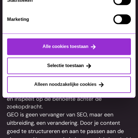
Statistieken
Marketing
Waardevolle content blijft
Alle cookies toestaan
winnen
Selectie toestaan
Of het nu gaat om klikken via de blauwe links uit
Google of zichtbaar zijn in AI-samenvattingen:
Alleen noodzakelijke cookies
het draait altijd om content die helpt, duidelijk is
en inspeelt op de behoefte achter de
zoekopdracht.
GEO is geen vervanger van SEO, maar een
uitbreiding, een verandering. Door je content
goed te structureren en aan te passen aan de