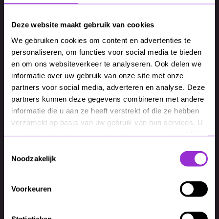
Doel
Klikken naar
Opgenomen
Deze website maakt gebruik van cookies
je website
worden in AI-
We gebruiken cookies om content en advertenties te
antwoorden
personaliseren, om functies voor social media te bieden
en om ons websiteverkeer te analyseren. Ook delen we
Meetbaarheid
Goed
Nog beperkt
informatie over uw gebruik van onze site met onze
partners voor social media, adverteren en analyse. Deze
meetbaar via
meetbaar,
partners kunnen deze gegevens combineren met andere
tools
maar in
informatie die u aan ze heeft verstrekt of die ze hebben
verzameld op basis van uw gebruik van hun services. U
ontwikkeling
gaat akkoord met onze cookies als u onze website blijft
gebruiken.
Toestemmingsselectie
Noodzakelijk
Moet ik mijn SEO-strategie helemaal omgooien?
Nee, maar je moet wel slimmer gaan schrijven.
Voorkeuren
Denk niet alleen aan ranking, maar ook aan
herkenbaarheid als betrouwbare bron voor AI.