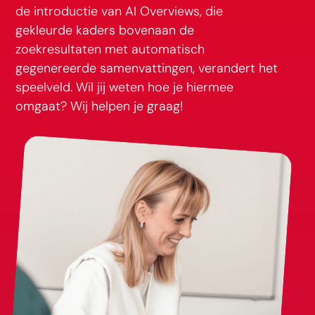
de introductie van AI Overviews, die
gekleurde kaders bovenaan de
zoekresultaten met automatisch
gegenereerde samenvattingen, verandert het
speelveld. Wil jij weten hoe je hiermee
omgaat? Wij helpen je graag!