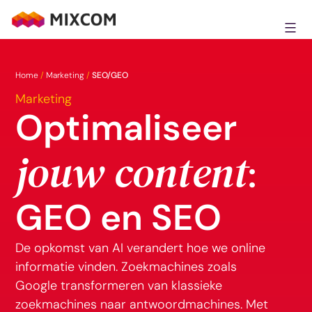
Ga
naar
MixCom
de
inhoud
Home
/
Marketing
/
SEO/GEO
Marketing
Optimaliseer
jouw content
:
GEO en SEO
De opkomst van AI verandert hoe we online
informatie vinden. Zoekmachines zoals
Google transformeren van klassieke
zoekmachines naar antwoordmachines. Met