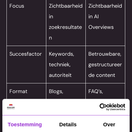
Focus
Zichtbaarheid
Zichtbaarheid
in
in AI
zoekresultate
Overviews
n
Succesfactor
Keywords,
Betrouwbare,
techniek,
gestructureer
autoriteit
de content
Format
Blogs,
FAQ’s,
landingspagin
bulletpoints,
a’s,
duidelijke
longreads
koppen
Toestemming
Details
Over