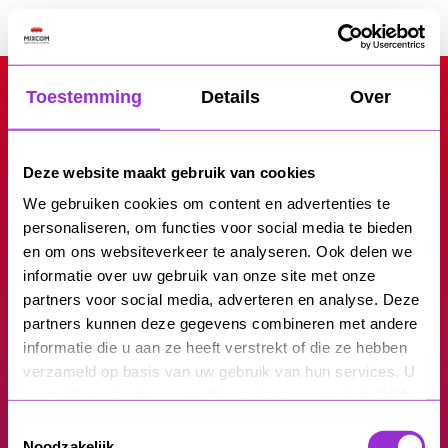
Ga
naar
MixCom
de
inhoud
Registratie is uitgeschakeld.
Toestemming
Details
Over
Deze website maakt gebruik van cookies
We gebruiken cookies om content en advertenties te
personaliseren, om functies voor social media te bieden
Vrijblijvend
en om ons websiteverkeer te analyseren. Ook delen we
informatie over uw gebruik van onze site met onze
sparren over jouw
partners voor social media, adverteren en analyse. Deze
partners kunnen deze gegevens combineren met andere
merk en
informatie die u aan ze heeft verstrekt of die ze hebben
verzameld op basis van uw gebruik van hun services. U
doelstellingen?
gaat akkoord met onze cookies als u onze website blijft
gebruiken.
Toestemmingsselectie
Noodzakelijk