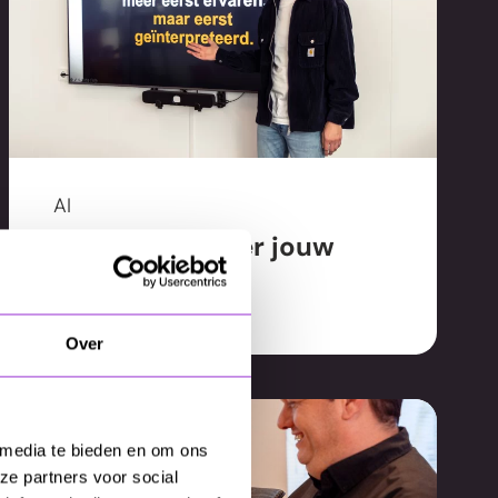
AI
Wat zegt AI over jouw
merk?
Over
 media te bieden en om ons
ze partners voor social