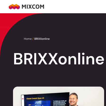
Ga
naar
MixCom
de
inhoud
Home
/
BRIXXonline
BRIXXonline